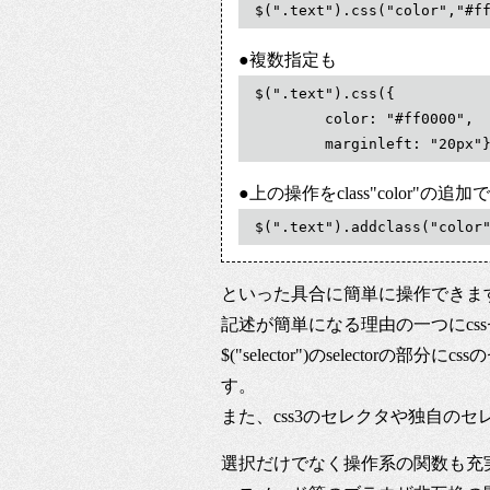
$(".text").css("color","#f
●複数指定も
$(".text").css({

	color: "#ff0000",

	marginleft: "20px"
●上の操作をclass"color"の
$(".text").addclass("color
といった具合に簡単に操作できま
記述が簡単になる理由の一つにcs
$("selector")のselecto
す。
また、css3のセレクタや独自の
選択だけでなく操作系の関数も充実し