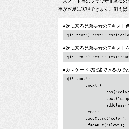
ースノード等のブラウザ非互換の
事が容易に実現できます。例えば
●次に来る兄弟要素のテキスト
$(".text").next().css("col
●次に来る兄弟要素のテキスト
$(".text").next().text("sa
●カスケードで記述できるので
$(".text")

	.next()

		.css("color","#FF0000")

		.text("sample text")

		.addClass("color")

	.end()

	.addClass("color")

	.fadeOut("slow");