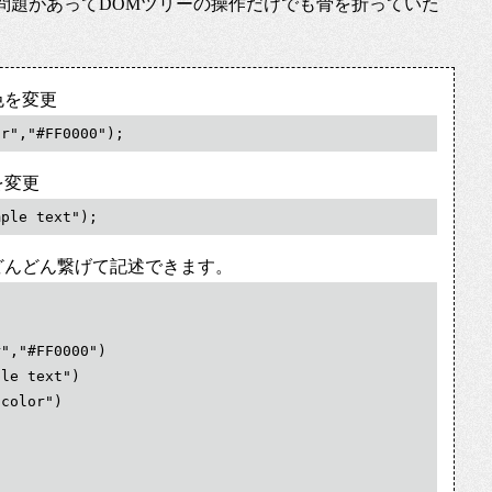
問題があってDOMツリーの操作だけでも骨を折っていた
、
色を変更
or","#FF0000");
を変更
mple text");
どんどん繋げて記述できます。