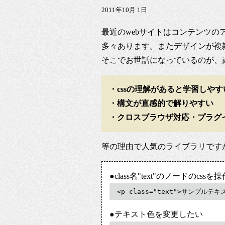
2011年10月 1日
最近のwebサイトはコンテンツのアニメ
多々あります。またデザインが複雑
そこでお世話になっているのが、javas
・cssの理解があると学習しやす
・構文が直感的で解りやすい
・クロスブラウザ対応・プラグ
等の理由で人気のライブラリです
●class名"text"のノードのcs
<p class="text">サンプルテキ
●テキスト色を変更したい