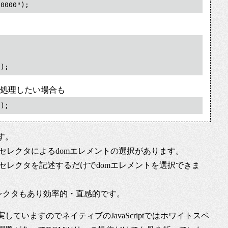
f0000");
});
追加で処理したい場合も
");
す。
sセレクタによるdomエレメントの選択があります。
rの部分にcssのセレクタを記述するだけでdomエレメントを選択できま
セレクタもあり効率的・直感的です。
ていますのでネイティブのJavaScriptではホワイトスペ